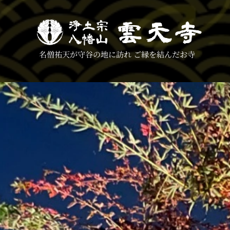
名僧祐天が守谷の地に訪れ ご縁を結んだお寺