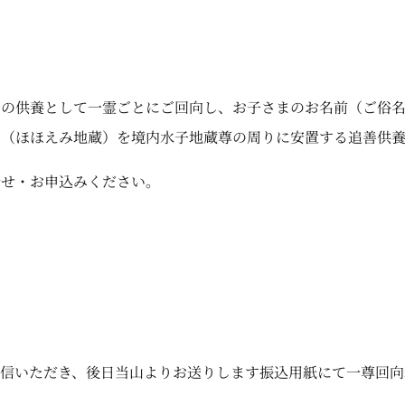
まの供養として一霊ごとにご回向し、お子さまのお名前（ご俗
ま（ほほえみ地蔵）を境内水子地蔵尊の周りに安置する追善供養
合せ・お申込みください。
信いただき、後日当山よりお送りします振込用紙にて一尊回向